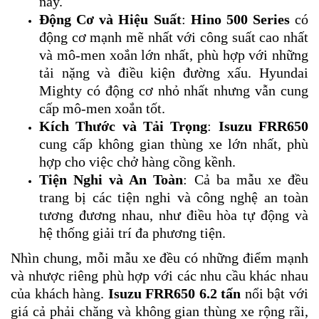
này.
Động Cơ và Hiệu Suất
:
Hino 500 Series
có
động cơ mạnh mẽ nhất với công suất cao nhất
và mô-men xoắn lớn nhất, phù hợp với những
tải nặng và điều kiện đường xấu. Hyundai
Mighty có động cơ nhỏ nhất nhưng vẫn cung
cấp mô-men xoắn tốt.
Kích Thước và Tải Trọng
:
Isuzu FRR650
cung cấp không gian thùng xe lớn nhất, phù
hợp cho việc chở hàng cồng kềnh.
Tiện Nghi và An Toàn
: Cả ba mẫu xe đều
trang bị các tiện nghi và công nghệ an toàn
tương đương nhau, như điều hòa tự động và
hệ thống giải trí đa phương tiện.
Nhìn chung, mỗi mẫu xe đều có những điểm mạnh
và nhược riêng phù hợp với các nhu cầu khác nhau
của khách hàng.
Isuzu FRR650 6.2 tấn
nổi bật với
giá cả phải chăng và không gian thùng xe rộng rãi,