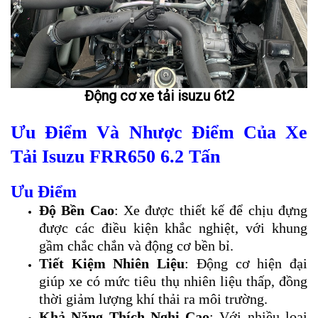
Động cơ xe tải isuzu 6t2
Ưu Điểm Và Nhược Điểm Của Xe
Tải Isuzu FRR650 6.2 Tấn
Ưu Điểm
Độ Bền Cao
: Xe được thiết kế để chịu đựng
được các điều kiện khắc nghiệt, với khung
gầm chắc chắn và động cơ bền bỉ.
Tiết Kiệm Nhiên Liệu
: Động cơ hiện đại
giúp xe có mức tiêu thụ nhiên liệu thấp, đồng
thời giảm lượng khí thải ra môi trường.
Khả Năng Thích Nghi Cao
: Với nhiều loại