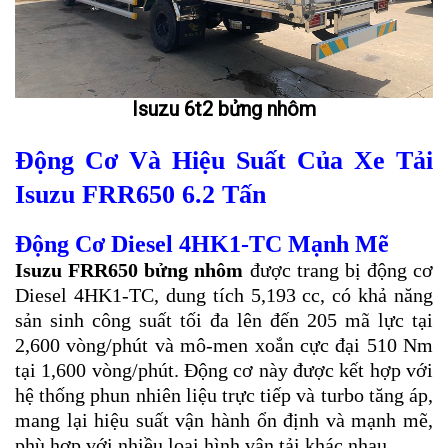
Isuzu 6t2 bửng nhôm
Động Cơ Và Hiệu Suất Của Xe Tải
Isuzu FRR650 6.2 Tấn
Động Cơ Diesel 4HK1-TC Mạnh Mẽ
Isuzu FRR650 bửng nhôm
được trang bị động cơ
Diesel 4HK1-TC, dung tích 5,193 cc, có khả năng
sản sinh công suất tối đa lên đến 205 mã lực tại
2,600 vòng/phút và mô-men xoắn cực đại 510 Nm
tại 1,600 vòng/phút. Động cơ này được kết hợp với
hệ thống phun nhiên liệu trực tiếp và turbo tăng áp,
mang lại hiệu suất vận hành ổn định và mạnh mẽ,
phù hợp với nhiều loại hình vận tải khác nhau.