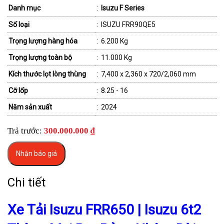
Danh mục
:
Isuzu F Series
Số loại
:
ISUZU FRR90QE5
Trọng lượng hàng hóa
:
6.200 Kg
Trọng lượng toàn bộ
:
11.000 Kg
Kích thước lọt lòng thùng
:
7,400 x 2,360 x 720/2,060 mm
Cỡ lốp
:
8.25 - 16
Năm sản xuất
:
2024
Trả trước:
300.000.000 ₫
Nhận báo giá
Chi tiết
Xe Tải Isuzu FRR650 | Isuzu 6t2