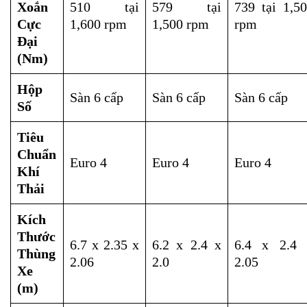
Xoắn
510 tại
579 tại
739 tại 1,5
Cực
1,600 rpm
1,500 rpm
rpm
Đại
(Nm)
Hộp
Sàn 6 cấp
Sàn 6 cấp
Sàn 6 cấp
Số
Tiêu
Chuẩn
Euro 4
Euro 4
Euro 4
Khí
Thải
Kích
Thước
6.7 x 2.35 x
6.2 x 2.4 x
6.4 x 2.4 
Thùng
2.06
2.0
2.05
Xe
(m)