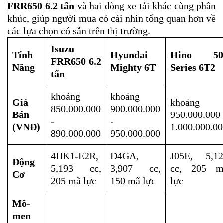
FRR650 6.2 tấn
và hai dòng xe tải khác cùng phân
khúc, giúp người mua có cái nhìn tổng quan hơn về
các lựa chọn có sẵn trên thị trường.
Isuzu
Tính
Hyundai
Hino 50
FRR650 6.2
Năng
Mighty 6T
Series 6T2
tấn
khoảng
khoảng
Giá
khoảng
850.000.000
900.000.000
Bán
950.000.000
-
-
(VNĐ)
1.000.000.0
890.000.000
950.000.000
4HK1-E2R,
D4GA,
J05E, 5,12
Động
5,193 cc,
3,907 cc,
cc, 205 m
Cơ
205 mã lực
150 mã lực
lực
Mô-
men