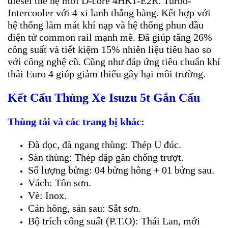
diesel thế hệ mới D-core 4HK1-E2R. Turbo-
Intercooler với 4 xi lanh thẳng hàng. Kết hợp với
hệ thống làm mát khí nạp và hệ thống phun dầu
điện tử common rail mạnh mẽ. Đã giúp tăng 26%
công suất và tiết kiệm 15% nhiên liệu tiêu hao so
với công nghệ cũ. Cũng như đáp ứng tiêu chuẩn khí
thải Euro 4 giúp giảm thiểu gây hại môi trường.
Kết Cấu Thùng Xe Isuzu 5t Gắn Cẩu
Thùng tải và các trang bị khác:
Đà dọc, đà ngang thùng: Thép U đúc.
Sàn thùng: Thép dập gân chống trượt.
Số lượng bửng: 04 bửng hông + 01 bửng sau.
Vách: Tôn sơn.
Vè: Inox.
Cản hông, sản sau: Sắt sơn.
Bộ trích công suất (P.T.O): Thái Lan, mới