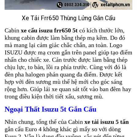
Xe Tải Frr650 Thùng Lửng Gắn Cẩu
Cabin
xe cẩu isuzu frr650 5t
có kích thước lớn,
khung cabin được làm bằng thép mạ kẽm. Do đó
mà mang lại cảm giác chắc chắn, an toàn. Logo
ISUZU được mạ crom gắn trên panel giúp tạo điểm
nhấn cho chiếc xe. Cản trước được làm bằng thép
chịu lực, to bản, lồi ra phía trước. Cùng với đó là
đèn pha halogen phản quang đa điểm. Được kết
hợp với đèn sương mù thế hệ mới cho góc sáng
rộng hơn. Giúp lái xe quan sát tốt vào ban đêm hay
trong điều kiện thời tiết xấu, sương mù.
Ngoại Thất
Isuzu 5t Gắn Cẩu
Nhìn chung, tổng thể của Cabin
xe tải isuzu 5 tấn
gắn cẩu Euro 4 không khác gì mấy so với dòng
Euro 2. Vẫn là dạng đầu vuông, sắc nét đến từng