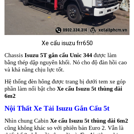
Xe cẩu isuzu frr650
Chassis
Isuzu 5T gắn cẩu Unic 344
được làm
bằng thép dập nguyên khối. Nó cho độ đàn hồi cao
và khả năng chịu lực tốt.
Hệ thống đèn hông được trang bị dưới tem xe góp
phần làm nổi bật cho
Xe cẩu Isuzu 5t thùng dài
6m2
Nội Thất
Xe Tải Isuzu Gắn Cẩu 5t
Nhìn chung Cabin
Xe cẩu Isuzu 5t thùng dài 6m2
cũng không khác so với phiên bản Euro 2. Vẫn là