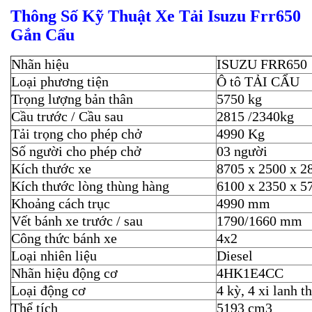
Thông Số Kỹ Thuật
Xe Tải Isuzu Frr650
Gắn Cẩu
Nhãn hiệu
ISUZU FRR650
Loại phương tiện
Ô tô TẢI CẨU
Trọng lượng bản thân
5750 kg
Cầu trước / Cầu sau
2815 /2340kg
Tải trọng cho phép chở
4990 Kg
Số người cho phép chở
03 người
Kích thước xe
8705 x 2500 x 
Kích thước lòng thùng hàng
6100 x 2350 x 
Khoảng cách trục
4990 mm
Vết bánh xe trước / sau
1790/1660 mm
Công thức bánh xe
4x2
Loại nhiên liệu
Diesel
Nhãn hiệu động cơ
4HK1E4CC
Loại động cơ
4 kỳ, 4 xi lanh t
Thể tích
5193 cm3