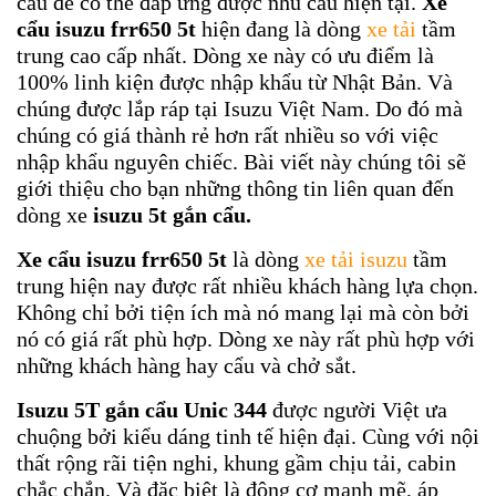
cẩu để có thể đáp ứng được nhu cầu hiện tại.
X
e
cẩu isuzu frr650 5t
hiện đang là dòng
xe tải
tầm
trung cao cấp nhất. Dòng xe này có ưu điểm là
100% linh kiện được nhập khẩu từ Nhật Bản. Và
chúng được lắp ráp tại Isuzu Việt Nam. Do đó mà
chúng có giá thành rẻ hơn rất nhiều so với việc
nhập khẩu nguyên chiếc. Bài viết này chúng tôi sẽ
giới thiệu cho bạn những thông tin liên quan đến
dòng xe
isuzu 5t
gắn cẩu.
X
e cẩu isuzu frr650 5t
là dòng
xe tải isuzu
tầm
trung hiện nay được rất nhiều khách hàng lựa chọn.
Không chỉ bởi tiện ích mà nó mang lại mà còn bởi
nó có giá rất phù hợp. Dòng xe này rất phù hợp với
những khách hàng hay cẩu và chở sắt.
Isuzu 5T gắn cẩu Unic 344
được người Việt ưa
chuộng bởi kiểu dáng tinh tế hiện đại. Cùng với nội
thất rộng rãi tiện nghi, khung gầm chịu tải, cabin
chắc chắn. Và đặc biệt là động cơ mạnh mẽ, áp