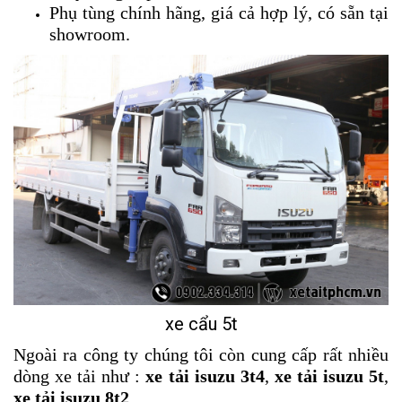
Phụ tùng chính hãng, giá cả hợp lý, có sẵn tại
showroom.
xe cẩu 5t
Ngoài ra công ty chúng tôi còn cung cấp rất nhiều
dòng xe tải như :
xe tải isuzu 3t4
,
xe tải isuzu 5t
,
xe tải isuzu 8t2
….