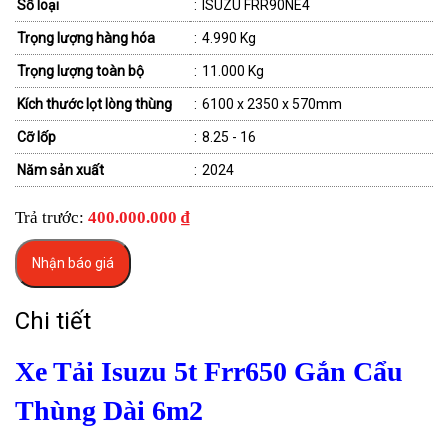
Số loại
:
ISUZU FRR90NE4
Trọng lượng hàng hóa
:
4.990 Kg
Trọng lượng toàn bộ
:
11.000 Kg
Kích thước lọt lòng thùng
:
6100 x 2350 x 570mm
Cỡ lốp
:
8.25 - 16
Năm sản xuất
:
2024
Trả trước:
400.000.000 ₫
Nhận báo giá
Chi tiết
Xe Tải Isuzu 5t Frr650 Gắn Cẩu
Thùng Dài 6m2