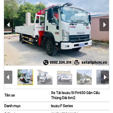
Xe Tải Isuzu 5t Frr650 Gắn Cẩu
:
Tên xe
Thùng Dài 6m2
Danh mục
:
Isuzu F Series