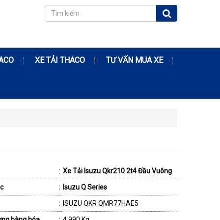
RACO
XE TẢI THACO
TƯ VẤN MUA XE
:
Xe Tải Isuzu Qkr210 2t4 Đầu Vuông
c
:
Isuzu Q Series
:
ISUZU QKR QMR77HAE5
ợng hàng hóa
:
4.990 Kg