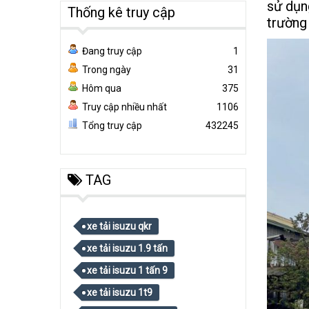
sử dụn
Thống kê truy cập
trường
Đang truy cập
1
Trong ngày
31
Hôm qua
375
Truy cập nhiều nhất
1106
Tổng truy cập
432245
TAG
xe tải isuzu qkr
xe tải isuzu 1.9 tấn
xe tải isuzu 1 tấn 9
xe tải isuzu 1t9