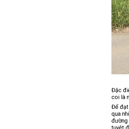
Đặc đi
coi là
Để đạt
qua nh
đường 
tuyệt 