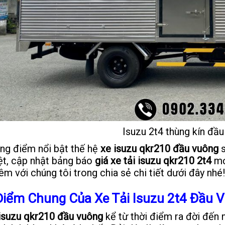
Isuzu 2t4 thùng kín đầ
ng điểm nổi bật thế hệ
xe isuzu qkr210 đầu vuông
s
ệt, cập nhật bảng báo
giá xe tải isuzu qkr210 2t4
mớ
êm với chúng tôi trong chia sẻ chi tiết dưới đây nhé!
Điểm Chung Của Xe Tải Isuzu 2t4 Đầu 
 isuzu qkr210 đầu vuông
kể từ thời điểm ra đời đến 