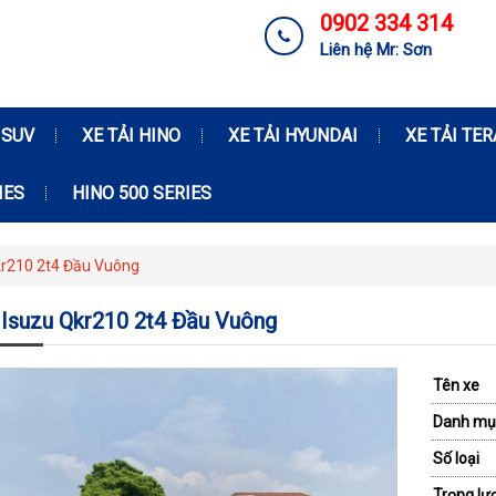
0902 334 314
Liên hệ Mr: Sơn
 SUV
XE TẢI HINO
XE TẢI HYUNDAI
XE TẢI TE
IES
HINO 500 SERIES
kr210 2t4 Đầu Vuông
 Isuzu Qkr210 2t4 Đầu Vuông
Tên xe
Danh mụ
Số loại
Trọng lư