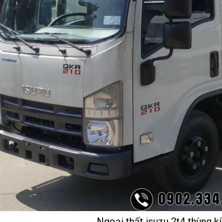
Ngoại thất isuzu 2t4 thùng k