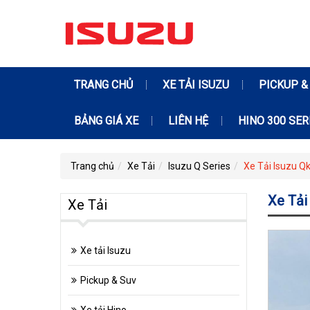
TRANG CHỦ
XE TẢI ISUZU
PICKUP &
BẢNG GIÁ XE
LIÊN HỆ
HINO 300 SER
Trang chủ
Xe Tải
Isuzu Q Series
Xe Tải Isuzu Q
Xe Tải
Xe Tải
Xe tải Isuzu
Pickup & Suv