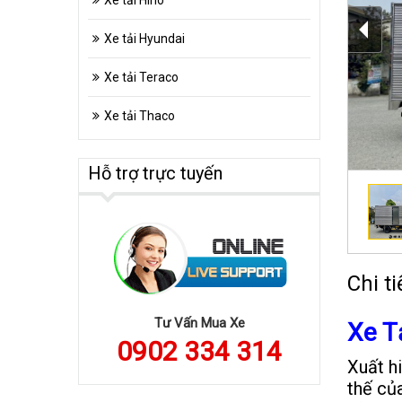
Xe tải Hino
Xe tải Hyundai
Xe tải Teraco
Xe tải Thaco
Hỗ trợ trực tuyến
Chi ti
Tư Vấn Mua Xe
Xe T
0902 334 314
Xuất h
thế củ