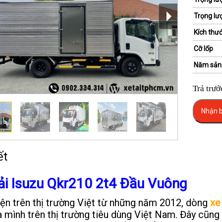
Trọng lư
Kích thướ
Cỡ lốp
Năm sản
Trả trướ
Nhận b
ết
ải Isuzu Qkr210 2t4 Đầu Vuông
iện trên thị trường Việt từ những năm 2012, dòng
xe
a mình trên thị trường tiêu dùng Việt Nam. Đây cũng 