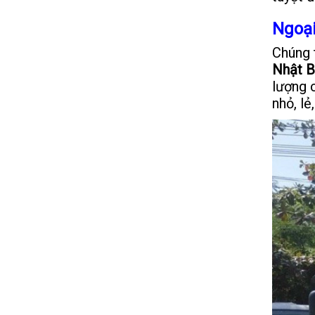
Ngoại
Chúng 
Nhật 
lượng 
nhỏ, lẻ,.