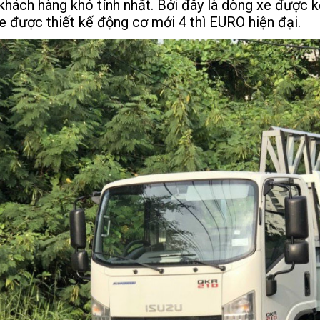
khách hàng khó tính nhất. Bởi đây là dòng xe được k
e được thiết kế động cơ mới 4 thì EURO hiện đại.