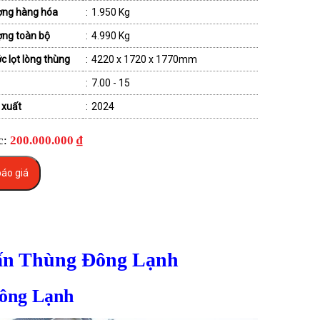
ợng hàng hóa
:
1.950 Kg
ợng toàn bộ
:
4.990 Kg
c lọt lòng thùng
:
4220 x 1720 x 1770mm
:
7.00 - 15
 xuất
:
2024
c:
200.000.000 ₫
áo giá
 Tấn Thùng Đông Lạnh
Đông Lạnh