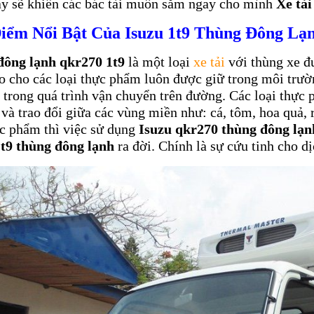
ày sẽ khiến các bác tài muốn sắm ngay cho mình
Xe tải
iểm Nổi Bật Của Isuzu 1t9 Thùng Đông Lạ
 đông lạnh qkr270 1t9
là một loại
xe tải
với thùng xe đ
 cho các loại thực phẩm luôn được giữ trong môi trườ
 trong quá trình vận chuyển trên đường. Các loại thực 
và trao đổi giữa các vùng miền như: cá, tôm, hoa quả
c phẩm thì việc sử dụng
Isuzu qkr270 thùng đông lạn
1t9 thùng đông lạnh
ra đời. Chính là sự cứu tinh cho d