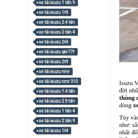
xe tải isuzu 1 tấn 9
xe tải isuzu 1t9
xe tải isuzu 2.4 tấn
xe tải isuzu 2 tấn 4
xe tải isuzu 2t4
xe tải isuzu qkr77f
xe tải isuzu 2t9
xe tải isuzu nmr
xe tải isuzu nmr 310
Isuzu V
đời nhữ
xe tải isuzu 1.4 tấn
thùng 
xe tải isuzu 2.9 tấn
dòng
x
xe tải isuzu 1 tấn 4
Tùy vào
xe tải isuzu 2 tấn 9
như: sắ
xe tải isuzu 1t4
nhất đố