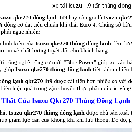
xe tải isuzu 1.9 tấn thùng đôn
 isuzu qkr270 đông lạnh 1t9
hay còn gọi là
Isuzu qkr2
i động cơ đạt tiêu chuẩn khí thải Euro 4. Chúng sở hữ
 phải ngạc nhiên:
 linh kiện của
Isuzu qkr270 thùng đông lạnh
đều đượ
m tin về chất lượng tuyệt đối cho khách hàng.
ới công nghệ động cơ mới “Blue Power” giúp xe vận h
y giúp
Isuzu qkr270 thùng đông lạnh
tiết kiệm nhiên l
 đông lạnh qkr270 1t9
được cải tiến hơn nhiều so với 
 nhiều hiệu quả trong vận chuyển thực phẩm đi các vùng
 Thất Của Isuzu Qkr270 Thùng Đông Lạnh
thất
Isuzu qkr270 thùng đông lạnh
được nhà sản xuất t
úp giảm lực cản của không khí khi lưu thông. Do đó, gi