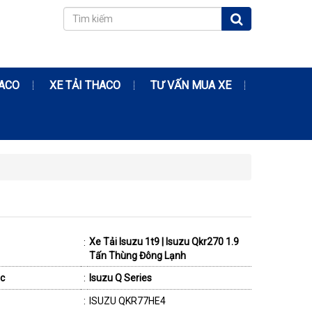
RACO
XE TẢI THACO
TƯ VẤN MUA XE
Xe Tải Isuzu 1t9 | Isuzu Qkr270 1.9
:
Tấn Thùng Đông Lạnh
c
:
Isuzu Q Series
:
ISUZU QKR77HE4