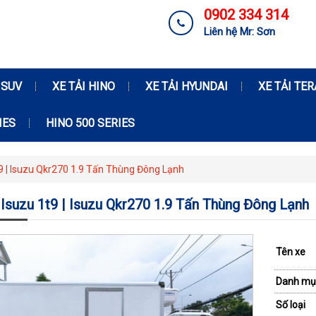
0902 334 314
Liên hệ Mr: Sơn
 SUV
XE TẢI HINO
XE TẢI HYUNDAI
XE TẢI TE
IES
HINO 500 SERIES
t9 | Isuzu Qkr270 1.9 Tấn Thùng Đông Lạnh
 Isuzu 1t9 | Isuzu Qkr270 1.9 Tấn Thùng Đông Lạnh
Tên xe
Danh mụ
Số loại