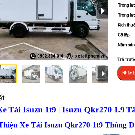
Trọng lư
Trọng lư
Kích thướ
Cỡ lốp
Năm sản
Trả trướ
Nhận b
ết
Xe Tải Isuzu 1t9 | Isuzu Qkr270 1.9
 Thiệu Xe Tải Isuzu Qkr270 1t9 Thùng 