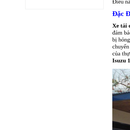
Điều n
Đặc Đ
Xe tải
đảm bảo
bị hỏng
chuyển 
của thự
Isuzu 