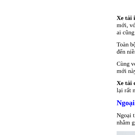
Xe tải
mới, vớ
ai cũng
Toàn bộ
đến niề
Cùng v
mới nà
Xe tải
lại rất
Ngoại
Ngoại 
nhằm gi