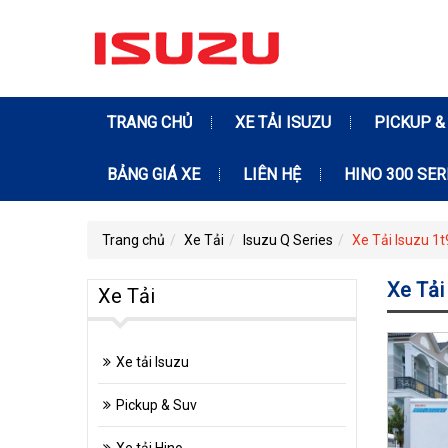
TRANG CHỦ
XE TẢI ISUZU
PICKUP &
BẢNG GIÁ XE
LIÊN HỆ
HINO 300 SER
Trang chủ
Xe Tải
Isuzu Q Series
Xe Tải Isuzu 1
Xe Tải
Xe Tải
Xe tải Isuzu
Pickup & Suv