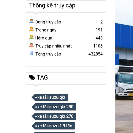
Thống kê truy cập
Đang truy cập
2
Trong ngày
191
Hôm qua
448
Truy cập nhiều nhất
1106
Tổng truy cập
432854
TAG
xe tải isuzu qkr
xe tải isuzu qkr 230
xe tải isuzu qkr 270
xe tải isuzu 1.9 tấn