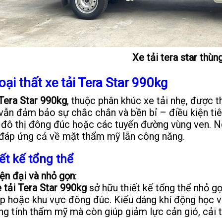
Xe tải tera star thùn
goại thất xe tải Tera Star 990kg
 Tera Star 990kg
, thuộc phân khúc xe tải nhẹ, được t
vẫn đảm bảo sự chắc chắn và bền bỉ – điều kiện tiê
 đô thị đông đúc hoặc các tuyến đường vùng ven. N
 đáp ứng cả về mặt thẩm mỹ lẫn công năng.
iết kế tổng thể
ện đại và nhỏ gọn
:
 tải Tera Star 990kg
sở hữu thiết kế tổng thể nhỏ g
p hoặc khu vực đông đúc. Kiểu dáng khí động học vớ
ng tính thẩm mỹ mà còn giúp giảm lực cản gió, cải th