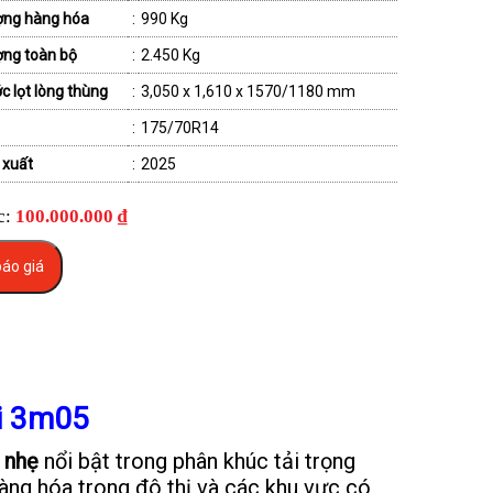
ợng hàng hóa
:
990 Kg
ợng toàn bộ
:
2.450 Kg
c lọt lòng thùng
:
3,050 x 1,610 x 1570/1180 mm
:
175/70R14
 xuất
:
2025
c:
100.000.000 ₫
áo giá
ài 3m05
i nhẹ
nổi bật trong phân khúc tải trọng
àng hóa trong đô thị và các khu vực có