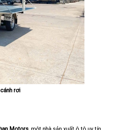
 cánh rơi
han Motors
, một nhà sản xuất ô tô uy tín