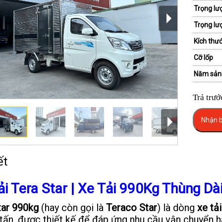
Trọng lư
Trọng lư
Kích thướ
Cỡ lốp
Năm sản
Trả trướ
Nhận b
ết
ải Tera Star | Xe Tải 990Kg Thùng D
tar 990kg
(hay còn gọi là
Teraco Star
) là dòng
xe tả
 tấn, được thiết kế để đáp ứng nhu cầu vận chuyển h