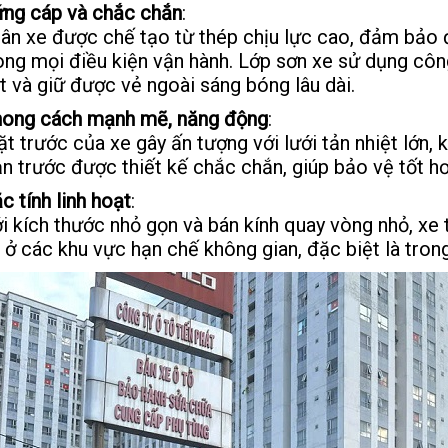
ng cáp và chắc chắn
:
ân xe được chế tạo từ thép chịu lực cao, đảm bảo đ
ong mọi điều kiện vận hành. Lớp sơn xe sử dụng công
t và giữ được vẻ ngoài sáng bóng lâu dài.
ong cách mạnh mẽ, năng động
:
t trước của xe gây ấn tượng với lưới tản nhiệt lớn, 
n trước được thiết kế chắc chắn, giúp bảo vệ tốt hơ
c tính linh hoạt
:
i kích thước nhỏ gọn và bán kính quay vòng nhỏ, xe
 ở các khu vực hạn chế không gian, đặc biệt là tro