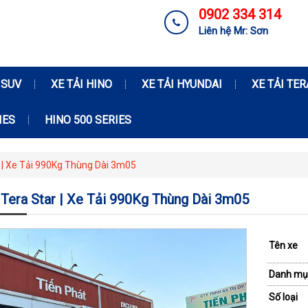
0902 334 314
Liên hệ Mr: Sơn
 SUV
XE TẢI HINO
XE TẢI HYUNDAI
XE TẢI TE
IES
HINO 500 SERIES
r | Xe Tải 990Kg Thùng Dài 3m05
 Tera Star | Xe Tải 990Kg Thùng Dài 3m05
Tên xe
Danh mụ
Số loại