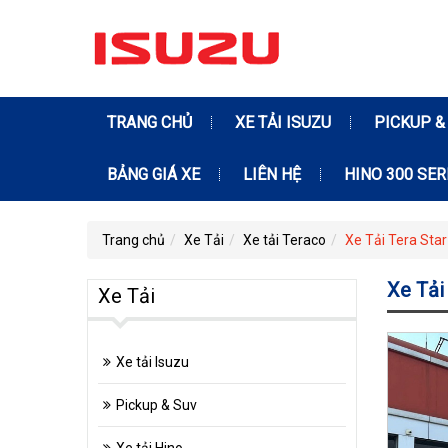
TRANG CHỦ
XE TẢI ISUZU
PICKUP &
BẢNG GIÁ XE
LIÊN HỆ
HINO 300 SER
Trang chủ
Xe Tải
Xe tải Teraco
Xe Tải Tera Sta
Xe Tải
Xe Tải
Xe tải Isuzu
Pickup & Suv