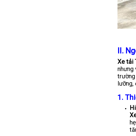
II. N
Xe tải
nhưng 
trường
lưỡng,
1. Th
Hi
Xe
hẹ
tă