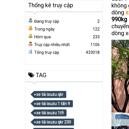
Thống kê truy cập
không 
dòng
x
990kg
Đang truy cập
2
chuyển
Trong ngày
122
dòng xe
Hôm qua
233
Truy cập nhiều nhất
1106
Tổng truy cập
433018
TAG
xe tải isuzu qkr
xe tải isuzu 1 tấn 9
xe tải isuzu 1t9
xe tải isuzu qkr 230