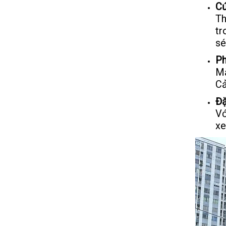
Cứ
Th
tr
sé
Ph
Mặ
Cả
Đặ
Vớ
xe