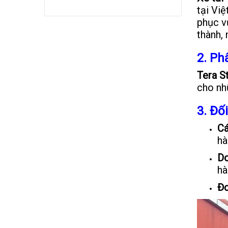
tại Vi
phục v
thành, 
2. Ph
Tera S
cho nh
3. Đố
Cá
hà
Do
hà
Đơ