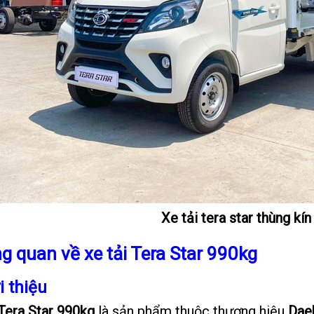
Xe tải tera star thùng kín
ng quan về xe tải Tera Star 990kg
i thiệu
 Tera Star 990kg
là sản phẩm thuộc thương hiệu
Dae