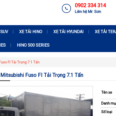
0902 334 314
Liên hệ Mr: Sơn
 SUV
XE TẢI HINO
XE TẢI HYUNDAI
XE TẢI TE
IES
HINO 500 SERIES
Fuso FI Tải Trọng 7.1 Tấn
 Mitsubishi Fuso FI Tải Trọng 7.1 Tấn
Tên xe
Danh mụ
Số loại