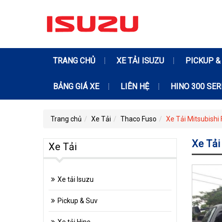
TRANG CHỦ
XE TẢI ISUZU
PICKUP &
BẢNG GIÁ XE
LIÊN HỆ
HINO 300 SER
Trang chủ
Xe Tải
Thaco Fuso
Xe Tải Mitsubishi 
Xe Tải
Xe Tải
Xe tải Isuzu
Pickup & Suv