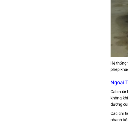
Hệ thống 
phép khác
Ngoại T
Cabin
xe 
không khí
dưỡng cũn
Các chi t
nhanh bố t