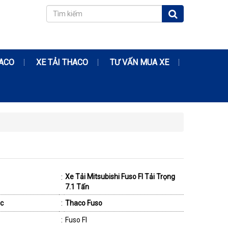
RACO
XE TẢI THACO
TƯ VẤN MUA XE
Xe Tải Mitsubishi Fuso FI Tải Trọng
:
7.1 Tấn
c
:
Thaco Fuso
:
Fuso FI