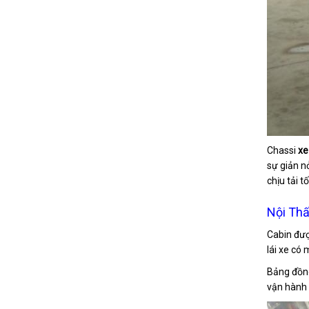
Chassi
xe
sự giản n
chịu tải t
Nội Thấ
Cabin đượ
lái xe có 
Bảng đồng
vận hành 