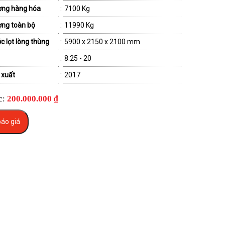
ợng hàng hóa
:
7100 Kg
ợng toàn bộ
:
11990 Kg
c lọt lòng thùng
:
5900 x 2150 x 2100 mm
:
8.25 - 20
 xuất
:
2017
c:
200.000.000 ₫
áo giá