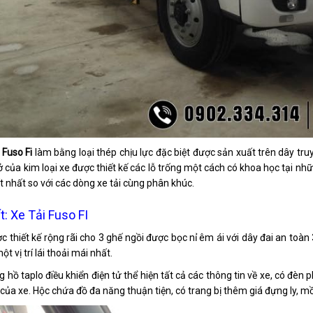
 Fuso Fi
làm bằng loại thép chịu lực đặc biệt được sản xuất trên dây tr
ở của kim loại xe được thiết kế các lỗ trống một cách có khoa học tại
ốt nhất so với các dòng xe tải cùng phân khúc.
t: Xe Tải Fuso FI
c thiết kế rộng rãi cho 3 ghế ngồi được bọc nỉ êm ái với dây đai an toàn
một vị trí lái thoải mái nhất.
 hồ taplo điều khiển điện tử thể hiện tất cả các thông tin về xe, có đèn 
của xe. Hộc chứa đồ đa năng thuận tiện, có trang bị thêm giá đựng ly, mồ