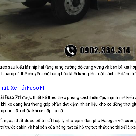
treo sau kiểu lá nhíp hai tầng tăng cường độ cứng vững và bền bỉ, kết h
h hàng có thể chuyên chở hàng hóa khối lượng lớn một cách dễ dàng trê
hất: Xe Tải Fuso FI
tải Fuso 7t1
được thiết kế theo theo phong cách hiện đại, mạnh mẽ kiểu 
 khi xe đang lưu thông góp phần tiết kiệm nhiên liệu cho xe đồng thời
g như sữa chữa khi xe gặp sự cố.
iết ngoại thất được bố trí rất hợp lý như cụm đèn pha Halogen với cườ
rí trước cabin và hai bên của hông, tất cả hỗ trợ tốt nhất cho tài xế lái xe 