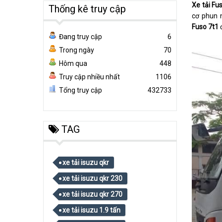
Xe tải Fus
Thống kê truy cập
cơ phun n
Fuso 7t1
đ
Đang truy cập
6
Trong ngày
70
Hôm qua
448
Truy cập nhiều nhất
1106
Tổng truy cập
432733
TAG
xe tải isuzu qkr
xe tải isuzu qkr 230
xe tải isuzu qkr 270
xe tải isuzu 1.9 tấn