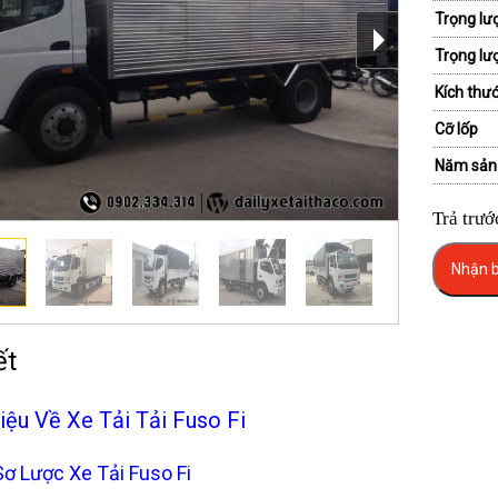
Trọng lư
Trọng lư
Kích thướ
Cỡ lốp
Năm sản
Trả trướ
Nhận b
ết
hiệu Về Xe Tải Tải Fuso Fi
ơ Lược Xe Tải Fuso Fi