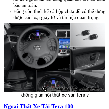
bảo an toàn.
Hãng còn thiết kế cả hộp chứa đồ có thể đựng
được các loại giấy tờ và tài liệu quan trọng.
không gian nội thất xe van tera v
Ngoại Thất Xe Tải Tera 100