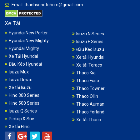
Email: thanhsonotohcm@gmail.com
Xe Tải
Hyundai New Porter
Isuzu N Series
Hyundai New Mighty
Isuzu F Series
Hyundai Mighty
Đầu Kéo Isuzu
Xe Tải Hyundai
Xe tải Hyundai
Đầu Kéo Hyundai
Xe tải Teraco
Isuzu Mux
Thaco Kia
Isuzu Dmax
Thaco Fuso
Xe tải Isuzu
Thaco Towner
Hino 300 Series
Thaco Ollin
Hino 500 Series
Thaco Auman
Isuzu Q Series
Thaco Forland
Pickup & Suv
Xe tải Thaco
Xe tải Hino