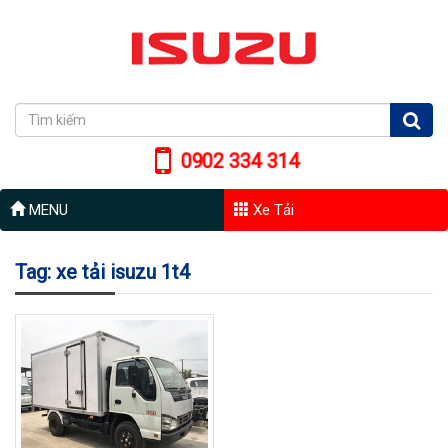
0902 334 314
MENU
Xe Tải
Tag: xe tải isuzu 1t4